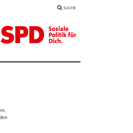
SUCHE
en,
 den