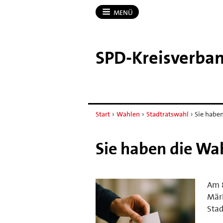
MENÜ
SPD-​Kreisverba
Start
›
Wahlen
›
Stadtratswahl
›
Sie habe
Sie haben die Wa
Am 8
Mär
Stad