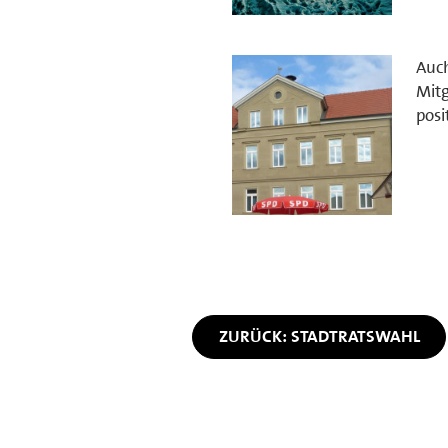
Auch
Mitg
posi
ZURÜCK: STADTRATSWAHL