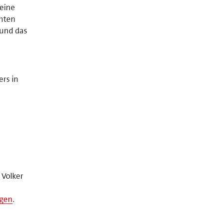
deine
hten
 und das
rs in
Volker
ngen
.