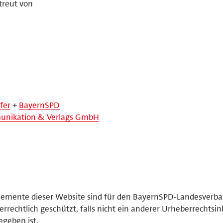
treut von
fer
+
BayernSPD
nikation & Verlags GmbH
elemente dieser Website sind für den BayernSPD-Landesverb
rrechtlich geschützt, falls nicht ein anderer Urheberrechtsi
geben ist.