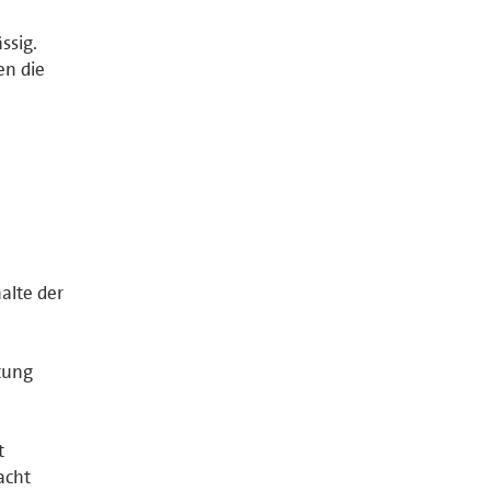
ssig.
en die
halte der
tung
t
acht