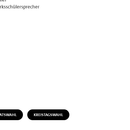
rksschülersprecher
RATSWAHL
KREISTAGSWAHL