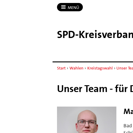
MENÜ
SPD-​Kreisverba
Start
›
Wahlen
›
Kreistagswahl
›
Unser Te
Unser Team - für 
Ma
Bad
Schü